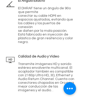
El Ángulo Exacto
El DHRAF tiene un ángulo de 90o
que permite
conectar su cable HDMI en
espacios ajustados, evitando que
los cables y los puertos de
conexión
se dañen por la mala posición.
Está fabricado en inyección de
plástico de gran resitencia y color
negro.
Calidad de Audio y Video
Transmite imágenes HD y sonido
estéreo envolvente multicanal. El
acoplador también es compatible
con 2160p Ultra HD, 3D, Ethernet y
Audio Return Channel. Cuenta con
conectores chapados en Oro para
mejor conducción de las
imagenes y el audio. .
Características