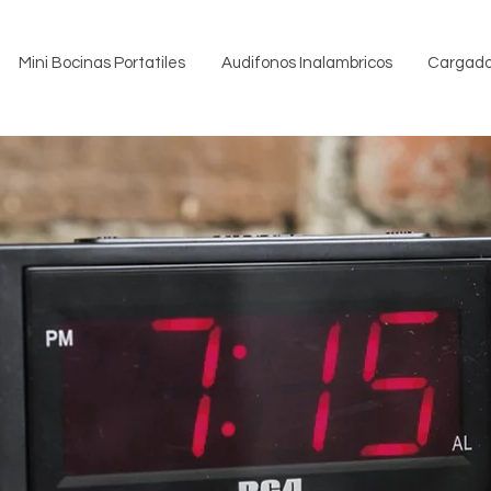
Mini Bocinas Portatiles
Audifonos Inalambricos
Cargado