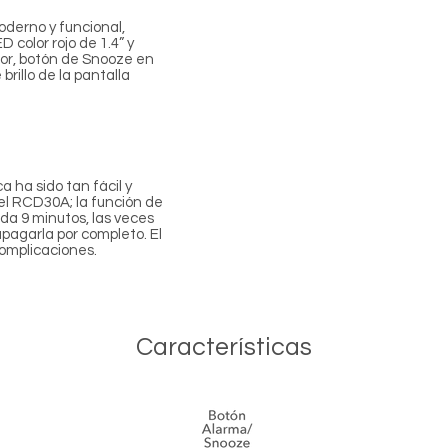
derno y funcional,
 color rojo de 1.4” y
ior, botón de Snooze en
 brillo de la pantalla
 ha sido tan fácil y
el RCD30A; la función de
da 9 minutos, las veces
pagarla por completo. El
 complicaciones.
Características