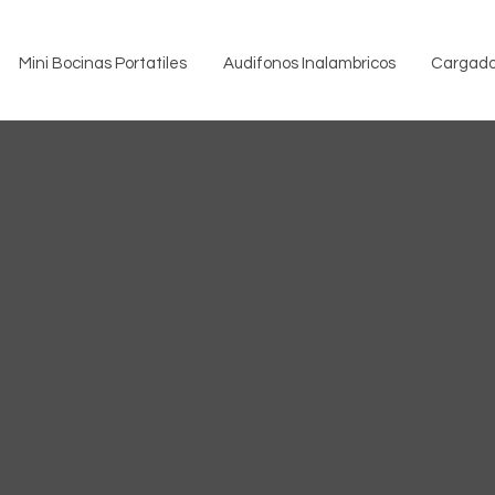
Mini Bocinas Portatiles
Audifonos Inalambricos
Cargado