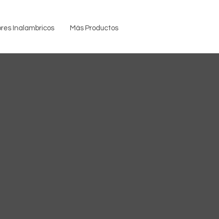
res Inalambricos
Más Productos